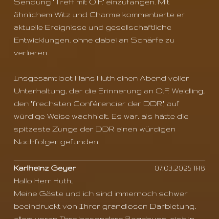
Sendung "Treff mit O.F." einzufangen. Mit
ähnlichem Witz und Charme kommentierte er
aktuelle Ereignisse und gesellschaftliche
Entwicklungen, ohne dabei an Schärfe zu
verlieren.
Insgesamt bot Hans Huth einen Abend voller
Unterhaltung, der die Erinnerung an O.F. Weidling,
den "frechsten Conférencier der DDR", auf
würdige Weise wachhielt. Es war, als hätte die
spitzeste Zunge der DDR einen würdigen
Nachfolger gefunden.
Karlheinz Geyer
07.03.2025 11:18
Hallo Herr Huth,
Meine Gäste und ich sind immernoch schwer
beeindruckt von Ihrer grandiosen Darbietung,
allem voran Ihre besondere Begabung, sich in